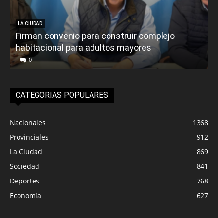
LA CIUDAD
Firman convenio para construir complejo
habitacional para adultos mayores
P
0
CATEGORIAS POPULARES
Nacionales
1368
Provinciales
912
La Ciudad
869
Sociedad
841
Deportes
768
Economía
627