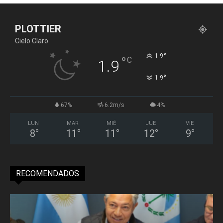
PLOTTIER
Cielo Claro
°
1.9
°
C
1.9
°
1.9
67%
6.2m/s
4%
LUN
MAR
MIÉ
JUE
VIE
8
°
11
°
11
°
12
°
9
°
RECOMENDADOS