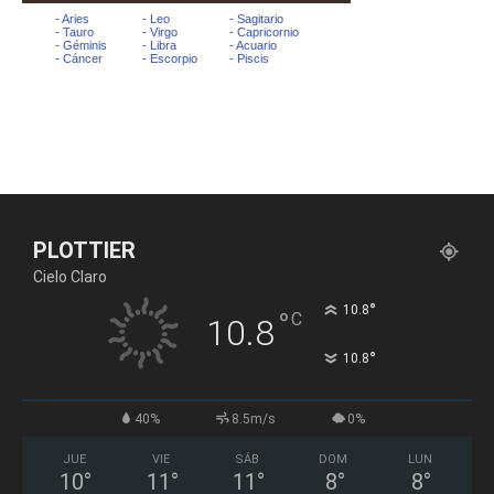
PLOTTIER
Cielo Claro
°
10.8
°
C
10.8
°
10.8
40%
8.5m/s
0%
JUE
VIE
SÁB
DOM
LUN
10
°
11
°
11
°
8
°
8
°