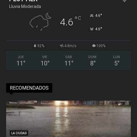
Lluvia Moderada
°
4.6
°
C
4.6
°
4.6
92%
4.8m/s
100%
JUE
VIE
SÁB
DOM
LUN
11
°
10
°
11
°
8
°
5
°
RECOMENDADOS
LA CIUDAD