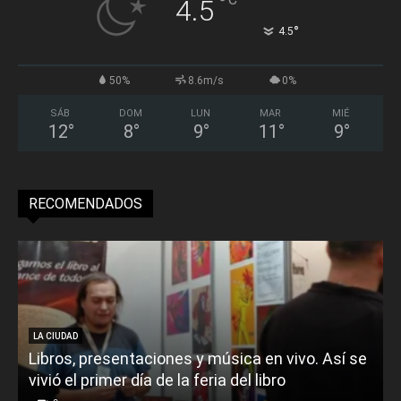
°
4.5
°
4.5
50%
8.6m/s
0%
SÁB
DOM
LUN
MAR
MIÉ
12
°
8
°
9
°
11
°
9
°
RECOMENDADOS
LA CIUDAD
Libros, presentaciones y música en vivo. Así se
vivió el primer día de la feria del libro
o