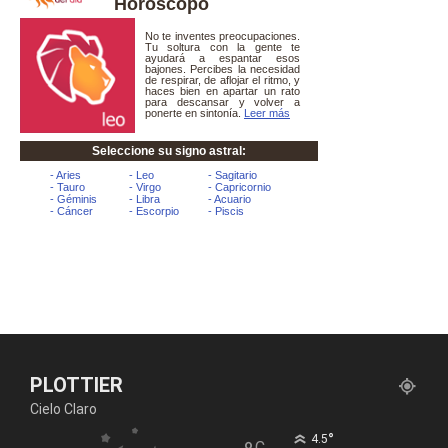
Horóscopo
PLOTTIER
Cielo Claro
°
4.5
C