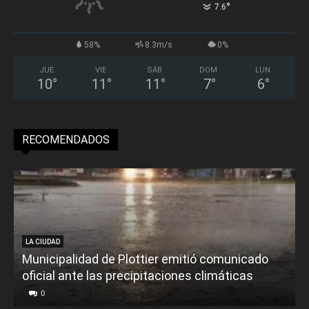
°
7.6
58%
8.3m/s
0%
JUE
VIE
SÁB
DOM
LUN
10
°
11
°
11
°
7
°
6
°
RECOMENDADOS
LA CIUDAD
Municipalidad de Plottier emitió comunicado
oficial ante las precipitaciones climáticas
0