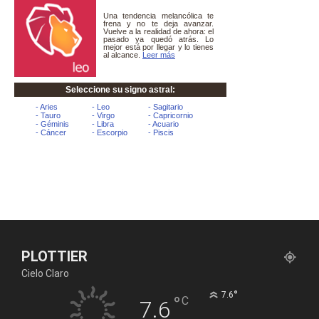
PLOTTIER
Cielo Claro
°
7.6
°
C
7.6