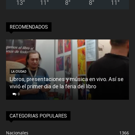
13
°
11
°
8
°
8
°
11
°
RECOMENDADOS
LA CIUDAD
Libros, presentaciones y música en vivo. Así se
vivió el primer día de la feria del libro
o
0
CATEGORIAS POPULARES
Nacionales
1366