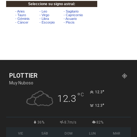
PLOTTIER
Muy Nuboso
°
12.3
°
C
12.3
°
12.3
36%
8.7m/s
82%
VIE
SÁB
DOM
LUN
MAR