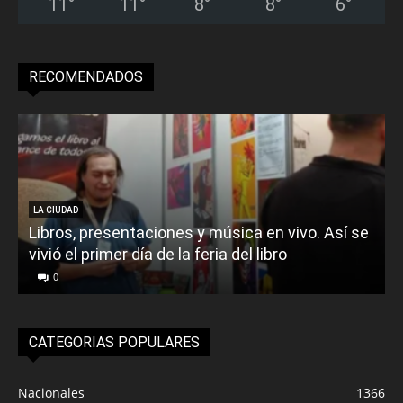
11
°
11
°
8
°
8
°
6
°
RECOMENDADOS
LA CIUDAD
Libros, presentaciones y música en vivo. Así se
vivió el primer día de la feria del libro
o
0
CATEGORIAS POPULARES
Nacionales
1366