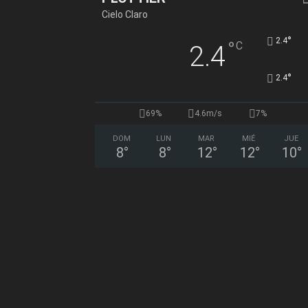
Cielo Claro
°
2.4
°
C
2.4
°
2.4
69%
4.6m/s
7%
DOM
LUN
MAR
MIÉ
JUE
8
°
8
°
12
°
12
°
10
°