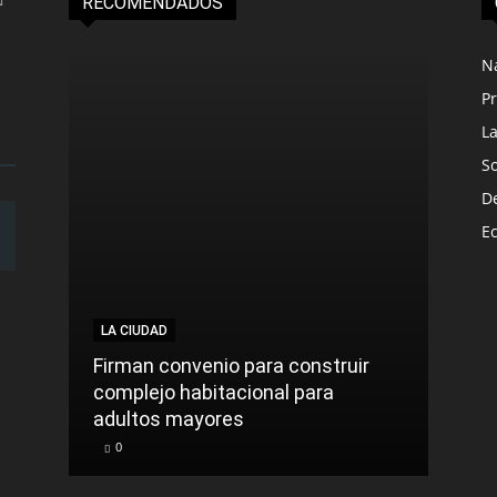
RECOMENDADOS
N
Pr
L
S
D
E
LA CIUDAD
LA C
Firman convenio para construir
complejo habitacional para
Roca
adultos mayores
sinti
0
0