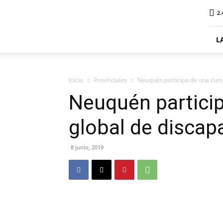
ElDigitalPlottier
2.
L
Inicio
Provinciales
Neuquén participa de una cumb
Neuquén partici
global de discap
8 junio, 2019