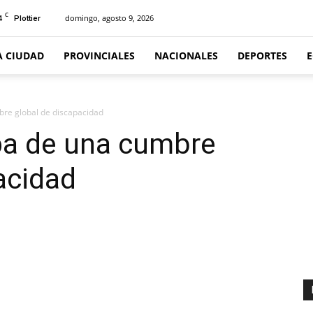
C
4
domingo, agosto 9, 2026
Plottier
A CIUDAD
PROVINCIALES
NACIONALES
DEPORTES
re global de discapacidad
pa de una cumbre
acidad