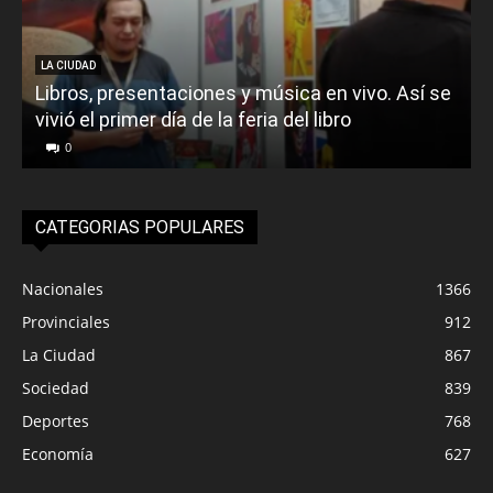
LA CIUDAD
Libros, presentaciones y música en vivo. Así se
vivió el primer día de la feria del libro
o
0
CATEGORIAS POPULARES
Nacionales
1366
Provinciales
912
La Ciudad
867
Sociedad
839
Deportes
768
Economía
627