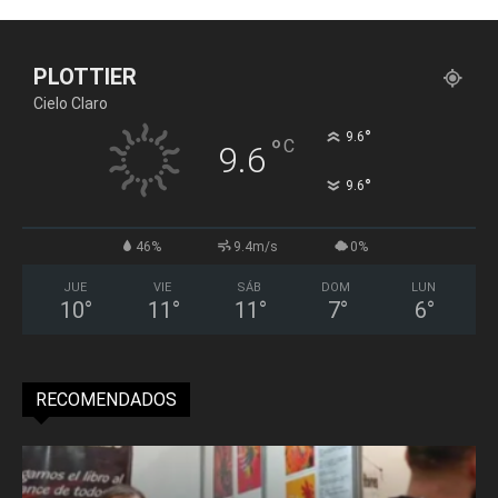
PLOTTIER
Cielo Claro
°
9.6
°
C
9.6
°
9.6
46%
9.4m/s
0%
JUE
VIE
SÁB
DOM
LUN
10
°
11
°
11
°
7
°
6
°
RECOMENDADOS