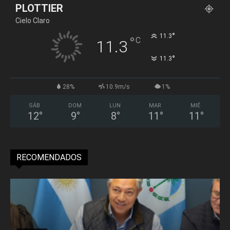
PLOTTIER
Cielo Claro
°
11.3
°
C
11.3
°
11.3
28%
10.9m/s
1%
SÁB
DOM
LUN
MAR
MIÉ
12
°
9
°
8
°
11
°
11
°
RECOMENDADOS