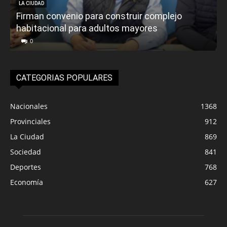
LA CIUDAD
Firman convenio para construir complejo
habitacional para adultos mayores
P
0
CATEGORIAS POPULARES
Nacionales
1368
Provinciales
912
La Ciudad
869
Sociedad
841
Deportes
768
Economía
627