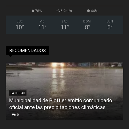
78%
6.9m/s
44%
JUE
VIE
SÁB
DOM
LUN
10
°
11
°
11
°
8
°
6
°
RECOMENDADOS
LA CIUDAD
Municipalidad de Plottier emitió comunicado
oficial ante las precipitaciones climáticas
0