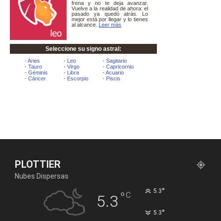
PLOTTIER
Nubes Dispersas
°
5.3
°
C
5.3
°
5.3