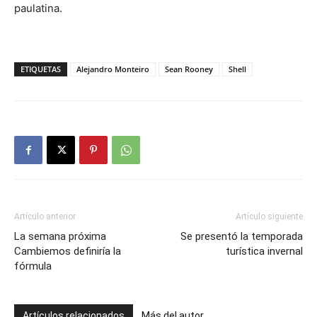
paulatina.
ETIQUETAS
Alejandro Monteiro
Sean Rooney
Shell
Artículo anterior
Artículo siguiente
La semana próxima
Se presentó la temporada
Cambiemos definiría la
turística invernal
fórmula
Artículos relacionados
Más del autor