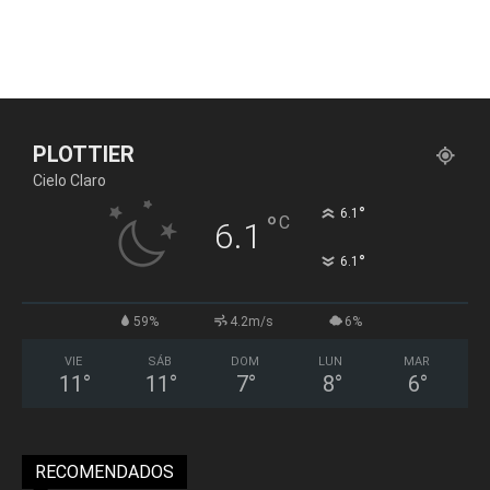
PLOTTIER
Cielo Claro
°
6.1
°
C
6.1
°
6.1
59%
4.2m/s
6%
VIE
SÁB
DOM
LUN
MAR
11
°
11
°
7
°
8
°
6
°
RECOMENDADOS