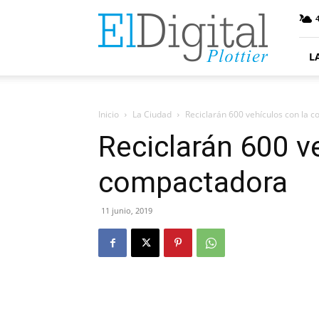
ElDigitalPlottier
4
L
Inicio
La Ciudad
Reciclarán 600 vehículos con la 
Reciclarán 600 v
compactadora
11 junio, 2019