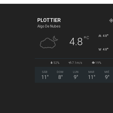
PLOTTIER
Algo De Nubes
°
4.8
°
C
4.8
°
4.8
52%
7.1m/s
19%
SÁB
DOM
LUN
MAR
MIÉ
11
°
8
°
9
°
11
°
9
°