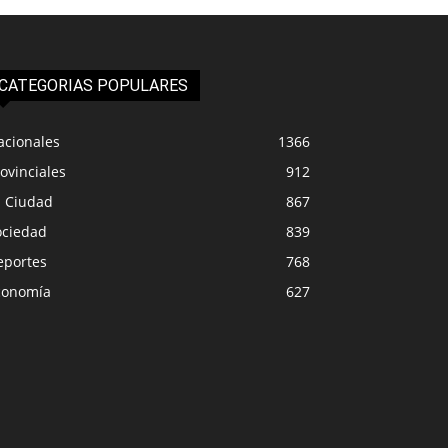
CATEGORIAS POPULARES
acionales
1366
ovinciales
912
a Ciudad
867
ociedad
839
eportes
768
conomía
627
IUDAD
LA CIUDAD
ipalidad de Plottier emitió
Más de 16 camiones
nicado oficial ante las
Senillosa la reapert