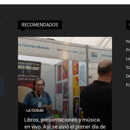
RECOMENDADOS
N
Pr
L
S
D
E
LA CIUDAD
LA C
Libros, presentaciones y música
Munic
en vivo. Así se vivió el primer día de
comu