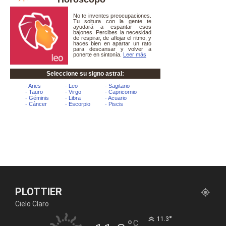
PLOTTIER
Cielo Claro
°
11.3
°
C