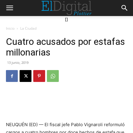
[]
Inicio
La Ciudad
Cuatro acusados por estafas
millonarias
13 junio, 2019
NEUQUÉN (ED) — El fiscal jefe Pablo Vignaroli reformuló
cargos a cuatro hombres por doce hechos de estafa que