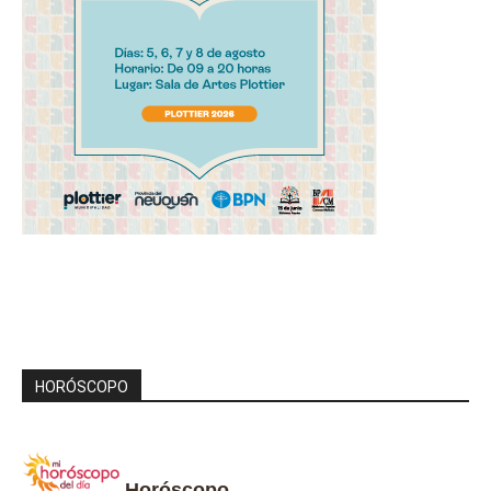
HORÓSCOPO
Horóscopo