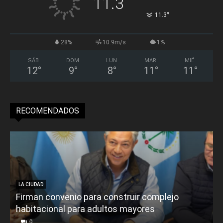
11.3
°
11.3
28%
10.9m/s
1%
SÁB
DOM
LUN
MAR
MIÉ
12
°
9
°
8
°
11
°
11
°
RECOMENDADOS
LA CIUDAD
Firman convenio para construir complejo
habitacional para adultos mayores
P
0