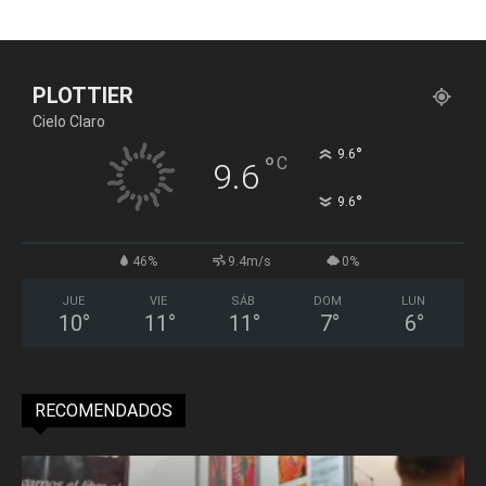
PLOTTIER
Cielo Claro
°
9.6
°
C
9.6
°
9.6
46%
9.4m/s
0%
JUE
VIE
SÁB
DOM
LUN
10
°
11
°
11
°
7
°
6
°
RECOMENDADOS