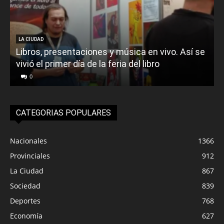
LA CIUDAD
Libros, presentaciones y música en vivo. Así se
vivió el primer día de la feria del libro
o
0
CATEGORIAS POPULARES
Nacionales
1366
Provinciales
912
La Ciudad
867
Sociedad
839
Deportes
768
Economía
627