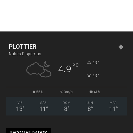
PLOTTIER
Nubes Dispersas
°
4.9
°
C
4.9
°
4.9
55%
3m/s
41%
VIE
SÁB
DOM
LUN
MAR
13
°
11
°
8
°
8
°
11
°
RECOMENDADOS