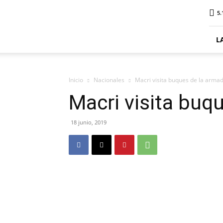
ElDigitalPlottier
5.
L
Inicio
Nacionales
Macri visita buques de la arma
Macri visita buq
18 junio, 2019