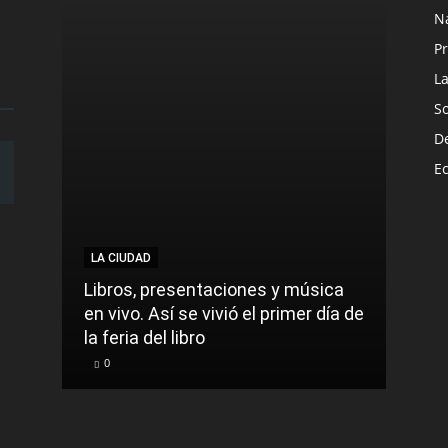
N
Pr
L
S
D
E
LA CIUDAD
LA C
Libros, presentaciones y música
Munic
en vivo. Así se vivió el primer día de
comu
la feria del libro
prec
0
0