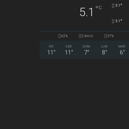
°
5.1
°
C
5.1
°
5.1
62%
2.8m/s
37%
VIE
SÁB
DOM
LUN
MAR
11
°
11
°
7
°
8
°
6
°