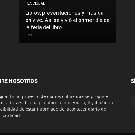
LA CIUDAD
LA C
Libros, presentaciones y música
Munic
en vivo. Así se vivió el primer día de
comu
la feria del libro
prec
0
0
BRE NOSOTROS
S
igital Es un proyecto de diarios online que se propone
cer a través de una plataforma moderna, ágil y dinámica
osibilidad de estar informado del acontecer diario de
 localidad