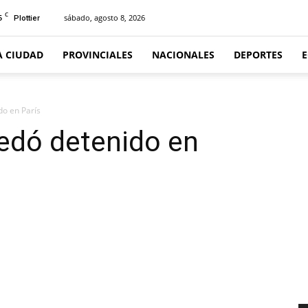
C
5
sábado, agosto 8, 2026
Plottier
A CIUDAD
PROVINCIALES
NACIONALES
DEPORTES
do en París
uedó detenido en