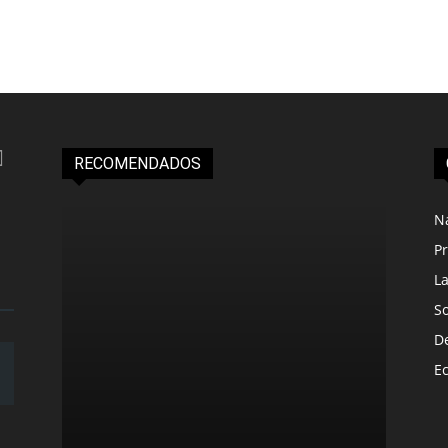
RECOMENDADOS
N
Pr
L
S
D
E