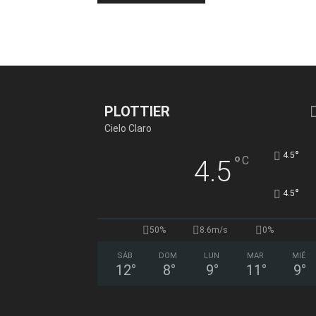
PLOTTIER
Cielo Claro
°
4.5
°
C
4.5
°
4.5
50%
8.6m/s
0%
SÁB
DOM
LUN
MAR
MIÉ
12
°
8
°
9
°
11
°
9
°