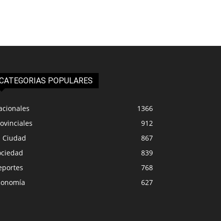
CATEGORIAS POPULARES
acionales
1366
ovinciales
912
a Ciudad
867
ociedad
839
eportes
768
conomía
627