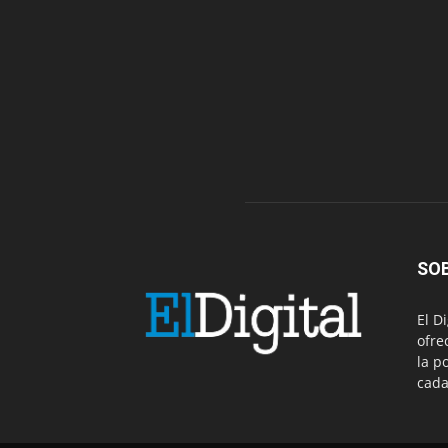
SO
El D
ofre
la p
cada