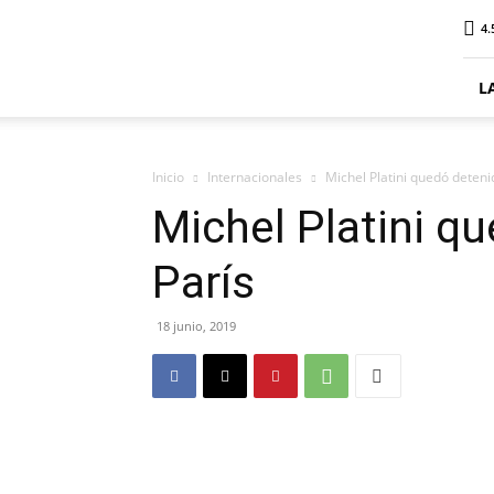
ElDigitalPlottier
4.
L
Inicio
Internacionales
Michel Platini quedó deteni
Michel Platini q
París
18 junio, 2019