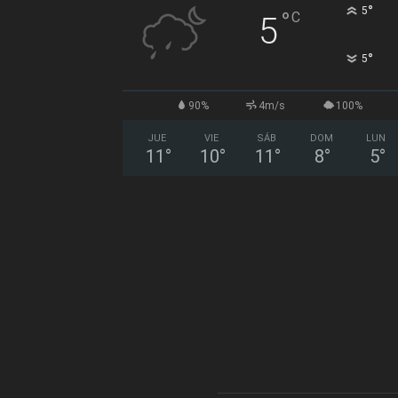
°
5
°
C
5
°
5
90%
4m/s
100%
JUE
VIE
SÁB
DOM
LUN
11
°
10
°
11
°
8
°
5
°