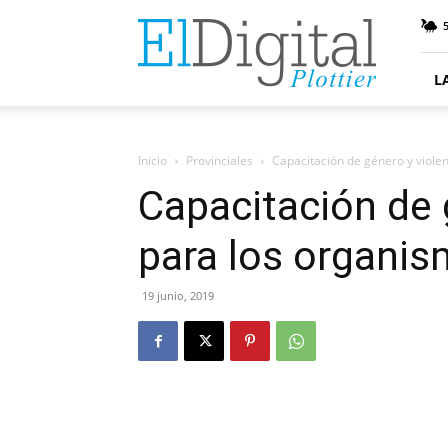
ElDigitalPlottier
L
Inicio
Provinciales
Capacitación de género y violen
Capacitación de 
para los organis
19 junio, 2019