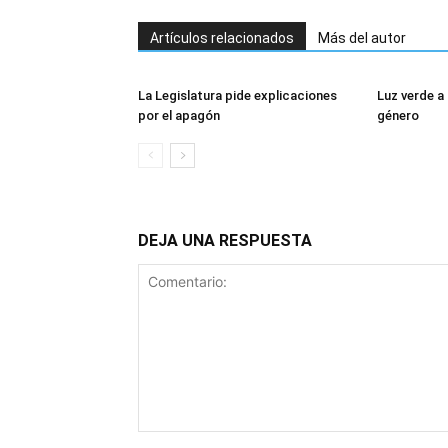
Artículos relacionados
Más del autor
La Legislatura pide explicaciones
Luz verde a 
por el apagón
género
DEJA UNA RESPUESTA