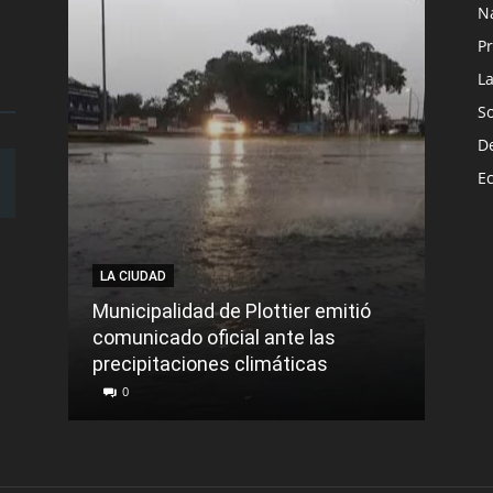
N
Pr
L
S
D
E
LA CIUDAD
LA C
Municipalidad de Plottier emitió
Más 
comunicado oficial ante las
Senil
precipitaciones climáticas
Hac
0
0