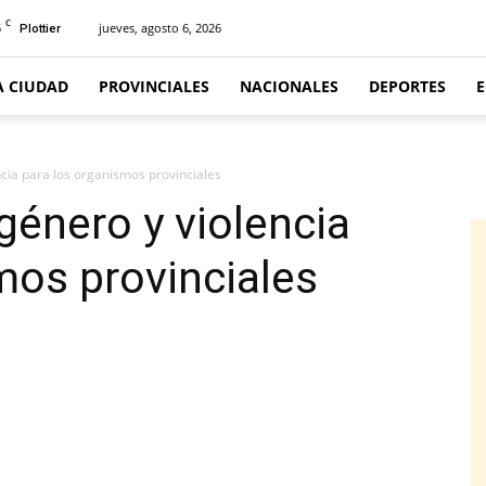
C
5
jueves, agosto 6, 2026
Plottier
A CIUDAD
PROVINCIALES
NACIONALES
DEPORTES
cia para los organismos provinciales
género y violencia
mos provinciales