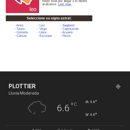
PLOTTIER
Lluvia Moderada
°
6.6
°
C
6.6
°
6.6