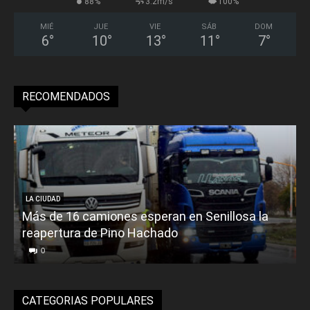
88%
3.2m/s
100%
MIÉ
JUE
VIE
SÁB
DOM
6
°
10
°
13
°
11
°
7
°
RECOMENDADOS
LA CIUDAD
Más de 16 camiones esperan en Senillosa la
reapertura de Pino Hachado
e
0
CATEGORIAS POPULARES