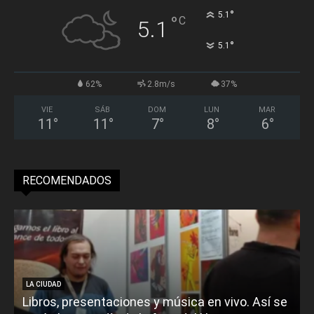
°
5.1
°
C
5.1
°
5.1
62%
2.8m/s
37%
VIE
SÁB
DOM
LUN
MAR
11
°
11
°
7
°
8
°
6
°
RECOMENDADOS
LA CIUDAD
Libros, presentaciones y música en vivo. Así se