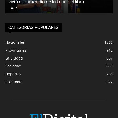
vivió el primer día de la feria del libro
o
0
CATEGORIAS POPULARES
Nacionales
1366
Provinciales
912
La Ciudad
867
Sociedad
839
Deportes
768
Economía
627