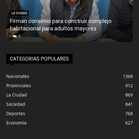
LA CIUDAD
Firman convenio para construir complejo
habitacional para adultos mayores
P
0
CATEGORIAS POPULARES
Nacionales
1368
Provinciales
912
La Ciudad
869
Sociedad
841
Deportes
768
Economía
627