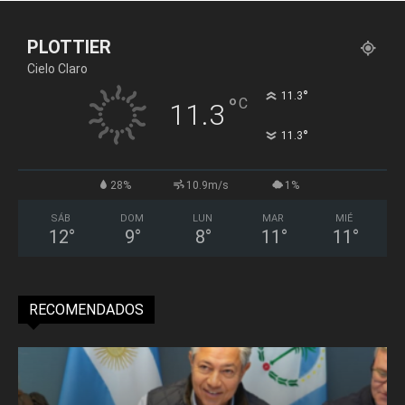
PLOTTIER
Cielo Claro
°
11.3
°
C
11.3
°
11.3
28%
10.9m/s
1%
SÁB
DOM
LUN
MAR
MIÉ
12
°
9
°
8
°
11
°
11
°
RECOMENDADOS