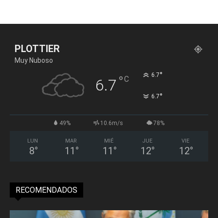
PLOTTIER
Muy Nuboso
°
6.7
°
C
6.7
°
6.7
49%
10.6m/s
78%
LUN
MAR
MIÉ
JUE
VIE
8
°
11
°
11
°
12
°
12
°
RECOMENDADOS