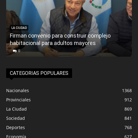
LA CIUDAD
Firman convenio para construir complejo
habitacional para adultos mayores
P
0
CATEGORIAS POPULARES
Nacionales
1368
Provinciales
912
La Ciudad
869
Sociedad
841
Deportes
768
Economía
627