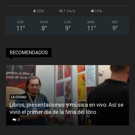
52%
7.1m/s
19%
SÁB
DOM
LUN
MAR
MIÉ
11
°
8
°
9
°
11
°
9
°
RECOMENDADOS
LA CIUDAD
Libros, presentaciones y música en vivo. Así se
vivió el primer día de la feria del libro
o
0