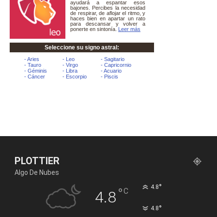
PLOTTIER
Algo De Nubes
°
4.8
°
C
4.8
°
4.8