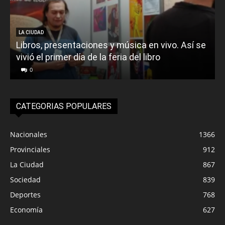
LA CIUDAD
Libros, presentaciones y música en vivo. Así se
vivió el primer día de la feria del libro
o
0
CATEGORIAS POPULARES
Nacionales
1366
Provinciales
912
La Ciudad
867
Sociedad
839
Deportes
768
Economía
627