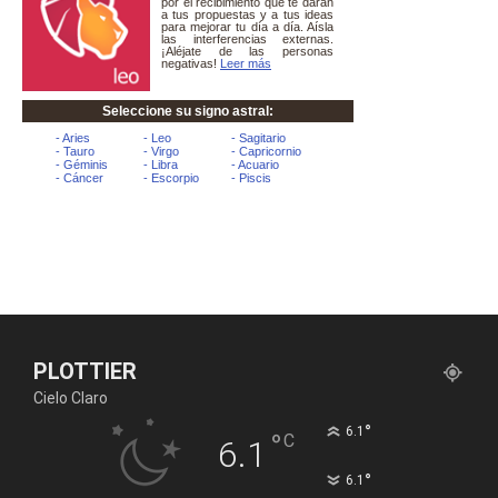
PLOTTIER
Cielo Claro
°
6.1
°
C
6.1
°
6.1