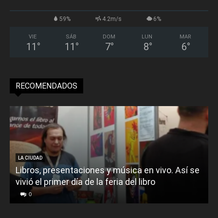
59%
4.2m/s
6%
VIE
SÁB
DOM
LUN
MAR
11
°
11
°
7
°
8
°
6
°
RECOMENDADOS
LA CIUDAD
Libros, presentaciones y música en vivo. Así se
vivió el primer día de la feria del libro
o
0