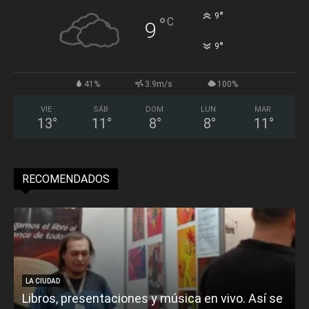
°
9
°
C
9
°
9
41%
3.9m/s
100%
VIE
SÁB
DOM
LUN
MAR
13
°
11
°
8
°
8
°
11
°
RECOMENDADOS
LA CIUDAD
Libros, presentaciones y música en vivo. Así se