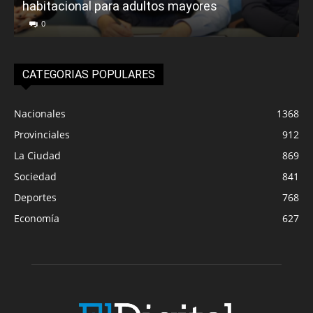
habitacional para adultos mayores
P
0
CATEGORIAS POPULARES
Nacionales
1368
Provinciales
912
La Ciudad
869
Sociedad
841
Deportes
768
Economía
627