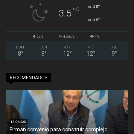
°
3.5
°
C
3.5
°
3.5
62%
4.5m/s
7%
DOM
LUN
MAR
MIÉ
JUE
8
°
8
°
12
°
12
°
9
°
RECOMENDADOS
LA CIUDAD
Firman convenio para construir complejo