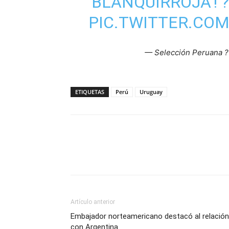
'BLANQUIRROJA'! ?
PIC.TWITTER.CO
— Selección Peruana 
ETIQUETAS
Perú
Uruguay
Artículo anterior
Embajador norteamericano destacó al relación
con Argentina