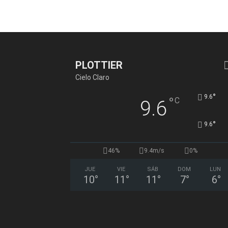
PLOTTIER
Cielo Claro
°
9.6
°
C
9.6
°
9.6
46%
9.4m/s
0%
JUE
VIE
SÁB
DOM
LUN
10
°
11
°
11
°
7
°
6
°