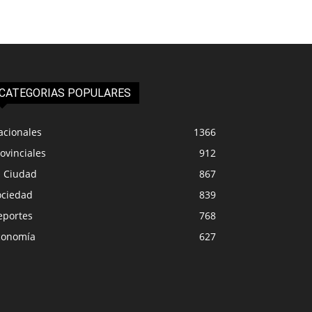
CATEGORIAS POPULARES
acionales
1366
ovinciales
912
a Ciudad
867
ociedad
839
eportes
768
conomía
627