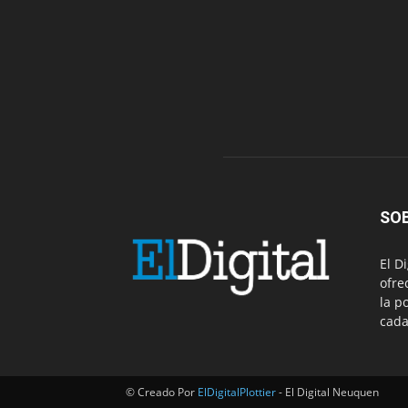
SO
El D
ofre
la p
cada
© Creado Por
ElDigitalPlottier
- El Digital Neuquen