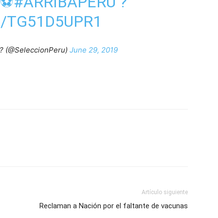
⚽️
#ARRIBAPERÚ
?
M/TG51D5UPR1
?? (@SeleccionPeru)
June 29, 2019
Artículo siguiente
Reclaman a Nación por el faltante de vacunas