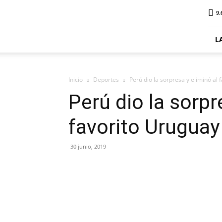
ElDigitalPlottier
9.
L
Inicio
Deportes
Perú dio la sorpresa y eliminó al 
Perú dio la sorpr
favorito Uruguay
30 junio, 2019