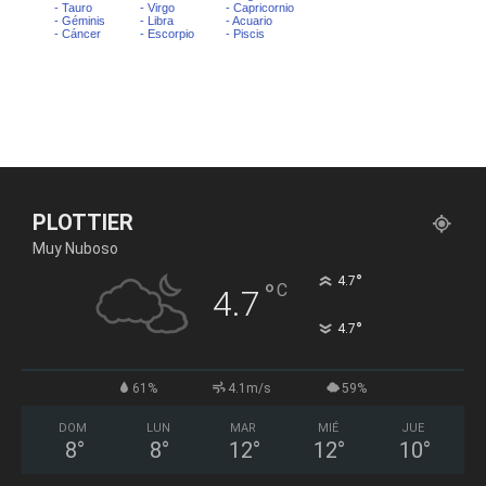
PLOTTIER
Muy Nuboso
°
4.7
°
C
4.7
°
4.7
61%
4.1m/s
59%
DOM
LUN
MAR
MIÉ
JUE
8
°
8
°
12
°
12
°
10
°