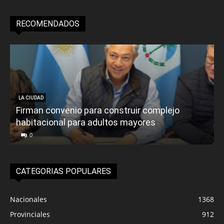
RECOMENDADOS
LA CIUDAD
Firman convenio para construir complejo
habitacional para adultos mayores
P
0
CATEGORIAS POPULARES
Nacionales
1368
Provinciales
912