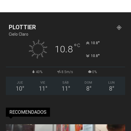
PLOTTIER
Cielo Claro
°
10.8
°
C
10.8
°
10.8
40%
8.5m/s
0%
JUE
VIE
SÁB
DOM
LUN
10
°
11
°
11
°
8
°
8
°
RECOMENDADOS