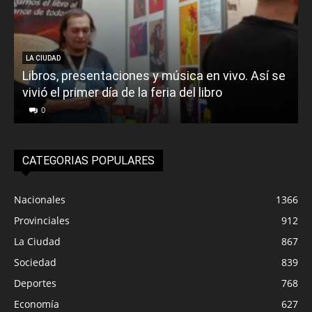
LA CIUDAD
Libros, presentaciones y música en vivo. Así se
vivió el primer día de la feria del libro
o
0
CATEGORIAS POPULARES
Nacionales
1366
Provinciales
912
La Ciudad
867
Sociedad
839
Deportes
768
Economía
627