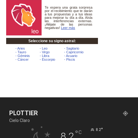
PLOTTIER
Cielo Claro
°
8.2
°
C
8.2