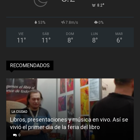
°
8.2
53%
7.8m/s
0%
VIE
SÁB
DOM
LUN
MAR
11
°
11
°
8
°
8
°
6
°
RECOMENDADOS
LA CIUDAD
Libros, presentaciones y música en vivo. Así se
vivió el primer día de la feria del libro
o
0