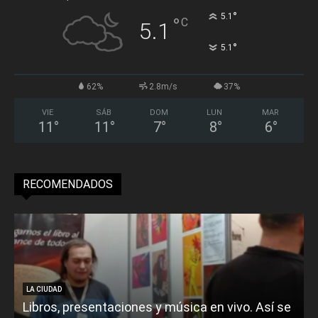
°
5.1
°
C
5.1
°
5.1
62%
2.8m/s
37%
VIE
SÁB
DOM
LUN
MAR
11
°
11
°
7
°
8
°
6
°
RECOMENDADOS
LA CIUDAD
Libros, presentaciones y música en vivo. Así se