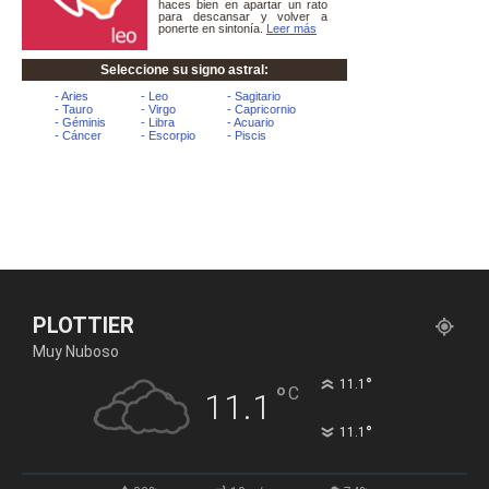
PLOTTIER
Muy Nuboso
°
11.1
°
C
11.1
°
11.1