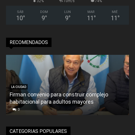
32%
10m/s
74%
SÁB
DOM
LUN
MAR
MIÉ
10
°
9
°
9
°
11
°
11
°
RECOMENDADOS
LA CIUDAD
Firman convenio para construir complejo
habitacional para adultos mayores
P
0
CATEGORIAS POPULARES