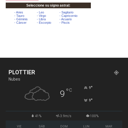
PLOTTIER
Nubes
°
9
°
C
9
°
9
41%
3.9m/s
100%
VIE
SÁB
DOM
LUN
MAR