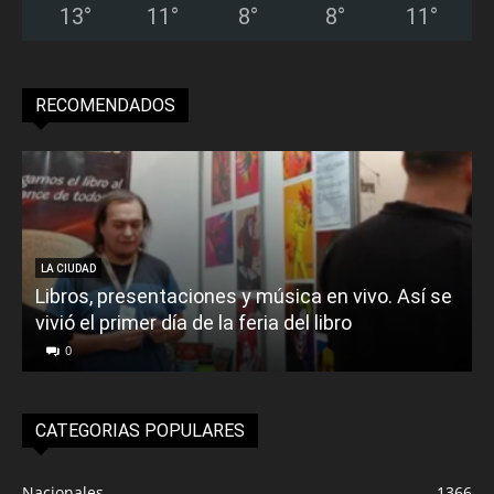
13
°
11
°
8
°
8
°
11
°
RECOMENDADOS
LA CIUDAD
Libros, presentaciones y música en vivo. Así se
vivió el primer día de la feria del libro
o
0
CATEGORIAS POPULARES
Nacionales
1366