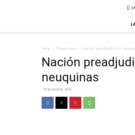
ElDigitalPlottier
3.
L
Inicio
Provinciales
Nación preadjudicó las repre
Nación preadjudi
neuquinas
19 diciembre, 2025