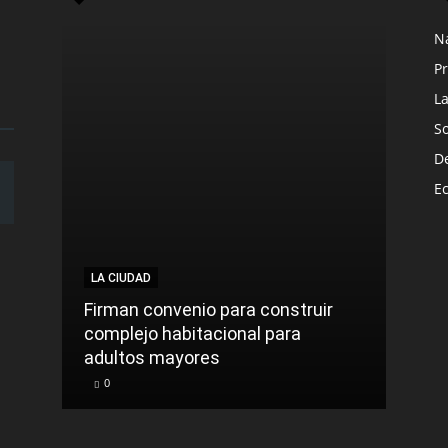
N
Pr
L
S
D
E
LA CIUDAD
LA C
Firman convenio para construir
complejo habitacional para
Roca
adultos mayores
sinti
0
0