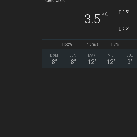
Cielo Claro
°
3.5
°
C
3.5
°
3.5
62%
4.5m/s
7%
DOM
LUN
MAR
MIÉ
JUE
8
°
8
°
12
°
12
°
9
°