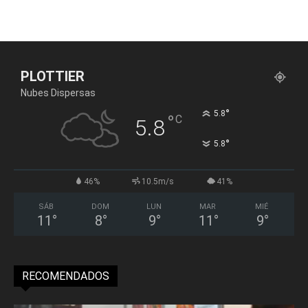
PLOTTIER
Nubes Dispersas
°
5.8
°
C
5.8
°
5.8
46%
10.5m/s
41%
SÁB
DOM
LUN
MAR
MIÉ
11
°
8
°
9
°
11
°
9
°
RECOMENDADOS