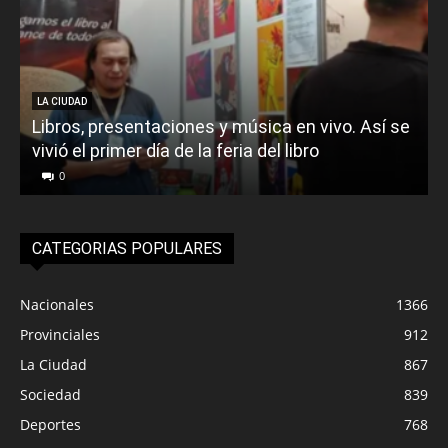
LA CIUDAD
Libros, presentaciones y música en vivo. Así se
vivió el primer día de la feria del libro
o
0
CATEGORIAS POPULARES
Nacionales
1366
Provinciales
912
La Ciudad
867
Sociedad
839
Deportes
768