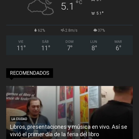
°
C
5.1
°
5.1
62%
2.8m/s
37%
VIE
SÁB
DOM
LUN
MAR
11
°
11
°
7
°
8
°
6
°
RECOMENDADOS
LA CIUDAD
Libros, presentaciones y música en vivo. Así se
vivió el primer día de la feria del libro
o