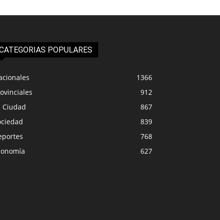
CATEGORIAS POPULARES
acionales
1366
ovinciales
912
a Ciudad
867
ociedad
839
eportes
768
conomía
627