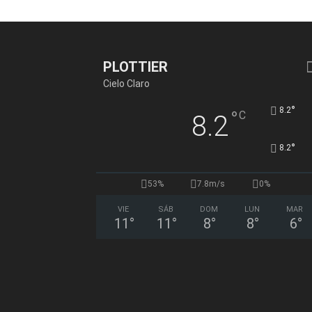
PLOTTIER
Cielo Claro
°
8.2
°
C
8.2
°
8.2
53%
7.8m/s
0%
VIE
SÁB
DOM
LUN
MAR
11
°
11
°
8
°
8
°
6
°