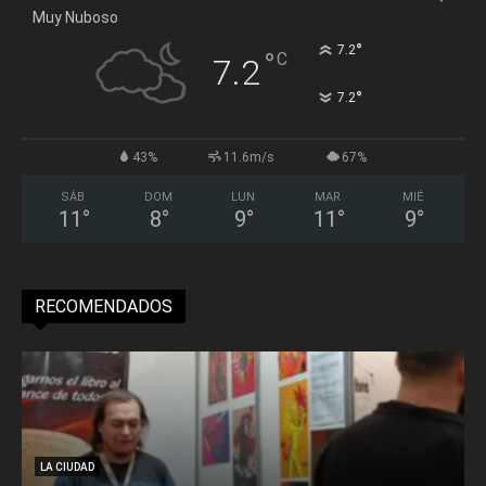
Muy Nuboso
°
7.2
°
C
7.2
°
7.2
43%
11.6m/s
67%
SÁB
DOM
LUN
MAR
MIÉ
11
°
8
°
9
°
11
°
9
°
RECOMENDADOS
LA CIUDAD