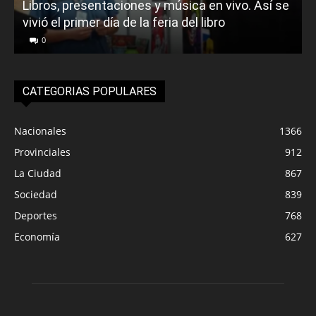
Libros, presentaciones y música en vivo. Así se
vivió el primer día de la feria del libro
o
0
CATEGORIAS POPULARES
Nacionales
1366
Provinciales
912
La Ciudad
867
Sociedad
839
Deportes
768
Economía
627