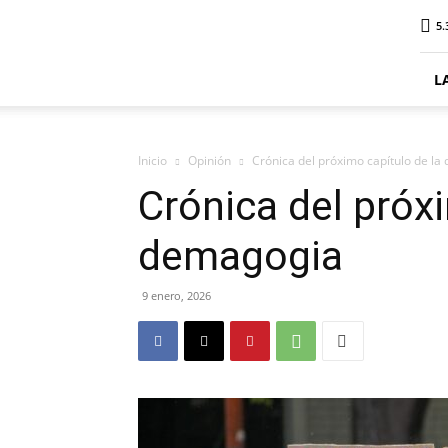
ElDigitalPlottier
5.
L
Inicio
Opinión
Crónica del próximo capítulo de l
Crónica del próx
demagogia
9 enero, 2026