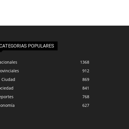
CATEGORIAS POPULARES
acionales
1368
ovinciales
912
a Ciudad
869
ociedad
841
eportes
768
conomía
627