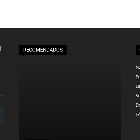
RECOMENDADOS
N
Pr
L
S
D
E