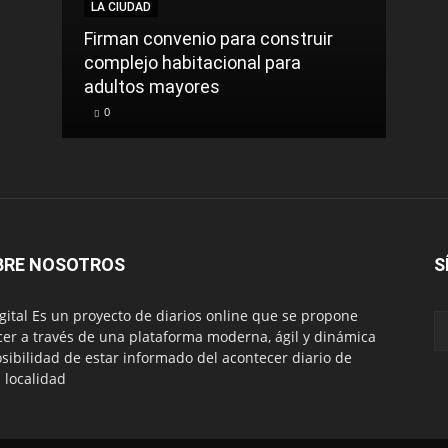
LA CIUDAD
LA C
Firman convenio para construir
complejo habitacional para
Roca
adultos mayores
sinti
0
0
BRE NOSOTROS
S
igital Es un proyecto de diarios online que se propone
cer a través de una plataforma moderna, ágil y dinámica
osibilidad de estar informado del acontecer diario de
 localidad