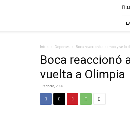
ElDigitalPlottier
3.
L
Inicio
Deportes
Boca reaccionó a tiempo y se lo d
Boca reaccionó a
vuelta a Olimpia
19 enero, 2026