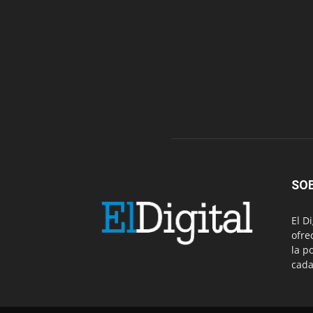
SO
El D
ofre
la p
cada