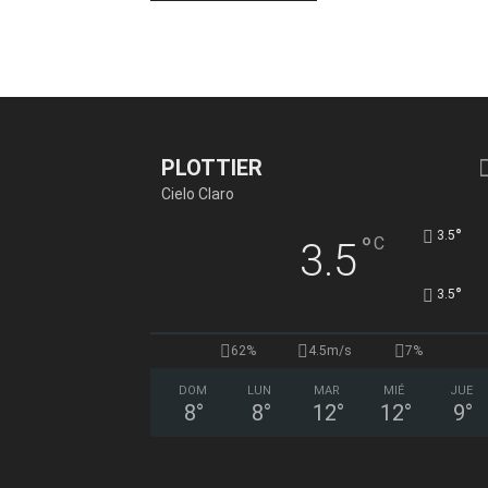
PLOTTIER
Cielo Claro
°
3.5
°
C
3.5
°
3.5
62%
4.5m/s
7%
DOM
LUN
MAR
MIÉ
JUE
8
°
8
°
12
°
12
°
9
°