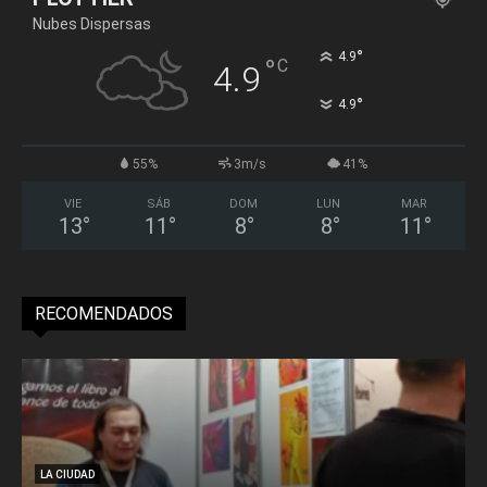
Nubes Dispersas
°
4.9
°
C
4.9
°
4.9
55%
3m/s
41%
VIE
SÁB
DOM
LUN
MAR
13
°
11
°
8
°
8
°
11
°
RECOMENDADOS
LA CIUDAD