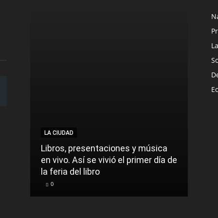
N
Pr
L
S
D
E
LA CIUDAD
LA C
Libros, presentaciones y música
Munic
en vivo. Así se vivió el primer día de
comu
la feria del libro
prec
0
0