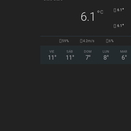
°
6.1
°
C
6.1
°
6.1
59%
4.2m/s
6%
VIE
SÁB
DOM
LUN
MAR
11
°
11
°
7
°
8
°
6
°