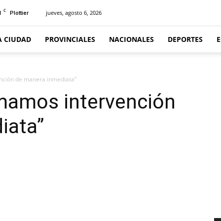
C
1
jueves, agosto 6, 2026
Plottier
A CIUDAD
PROVINCIALES
NACIONALES
DEPORTES
nción de manera inmediata”
mamos intervención
iata”