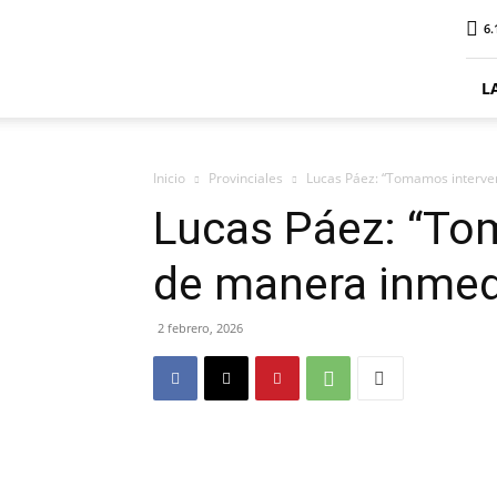
ElDigitalPlottier
6.
L
Inicio
Provinciales
Lucas Páez: “Tomamos interve
Lucas Páez: “To
de manera inmed
2 febrero, 2026