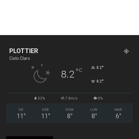
PLOTTIER
Cielo Claro
°
8.2
°
C
8.2
°
8.2
53%
7.8m/s
0%
VIE
SÁB
DOM
LUN
MAR
11
°
11
°
8
°
8
°
6
°