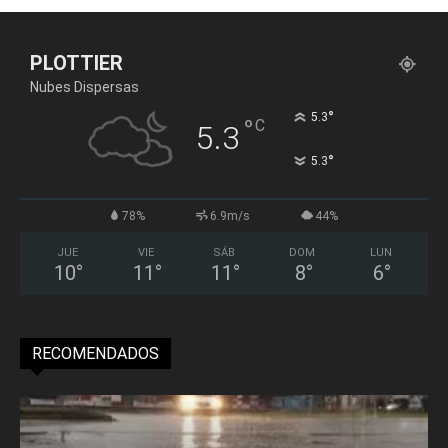
PLOTTIER
Nubes Dispersas
°
5.3
°
C
5.3
°
5.3
78%
6.9m/s
44%
JUE
VIE
SÁB
DOM
LUN
10
°
11
°
11
°
8
°
6
°
RECOMENDADOS