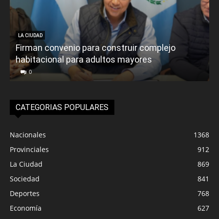
LA CIUDAD
Firman convenio para construir complejo
habitacional para adultos mayores
P
0
CATEGORIAS POPULARES
Nacionales
1368
Provinciales
912
La Ciudad
869
Sociedad
841
Deportes
768
Economía
627