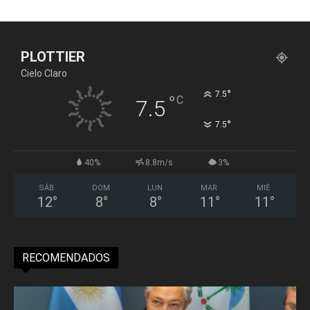
PLOTTIER
Cielo Claro
°
7.5
°
C
7.5
°
7.5
40%
8.8m/s
3%
SÁB
DOM
LUN
MAR
MIÉ
12
°
8
°
8
°
11
°
11
°
RECOMENDADOS