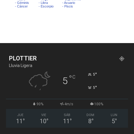
PLOTTIER
Lluvia Ligera
°
5
°
C
5
°
5
90%
4m/s
100%
JUE
VIE
SÁB
DOM
LUN
11
°
10
°
11
°
8
°
5
°