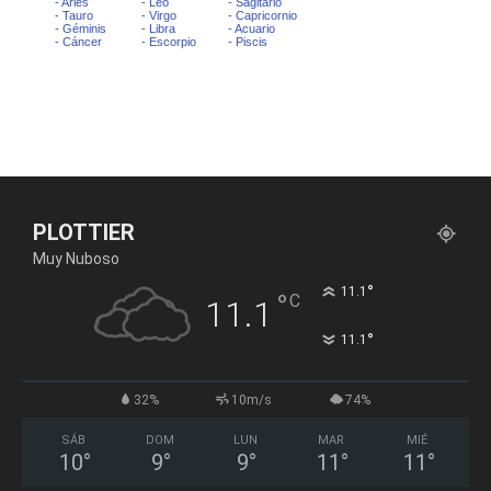
PLOTTIER
Muy Nuboso
°
11.1
°
C
11.1
°
11.1
32%
10m/s
74%
SÁB
DOM
LUN
MAR
MIÉ
10
°
9
°
9
°
11
°
11
°