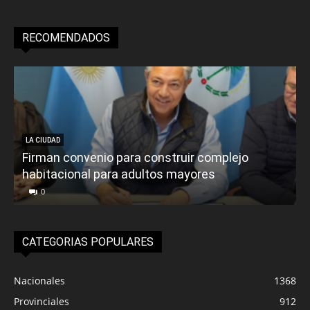
RECOMENDADOS
LA CIUDAD
Firman convenio para construir complejo
habitacional para adultos mayores
P
0
CATEGORIAS POPULARES
Nacionales
1368
Provinciales
912