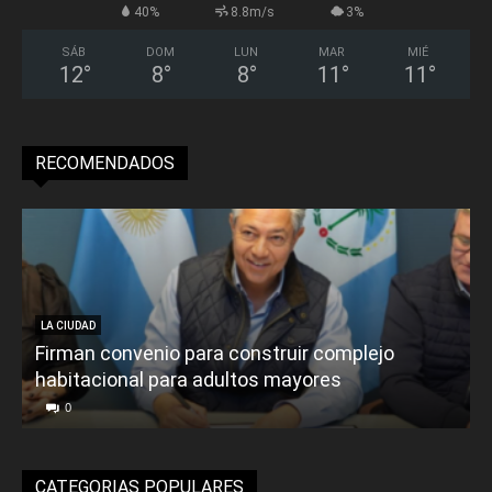
40%
8.8m/s
3%
SÁB
DOM
LUN
MAR
MIÉ
12
°
8
°
8
°
11
°
11
°
RECOMENDADOS
LA CIUDAD
Firman convenio para construir complejo
habitacional para adultos mayores
P
0
CATEGORIAS POPULARES