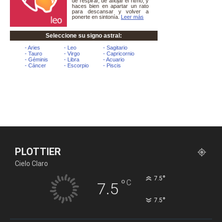
PLOTTIER
Cielo Claro
°
7.5
°
C
7.5
°
7.5